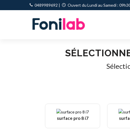
0489989692
|
Ouvert du Lundi au Samedi : 09h30
SÉLECTIONNE
Sélecti
surface pro 8 i7
surfa