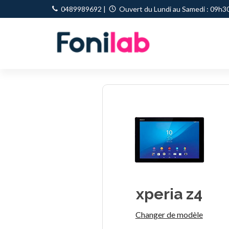
0489989692
|
Ouvert du Lundi au Samedi : 09h30
xperia z4
Changer de modèle