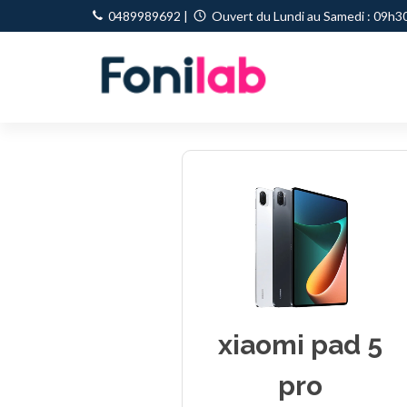
0489989692
|
Ouvert du Lundi au Samedi : 09h30
xiaomi pad 5
pro