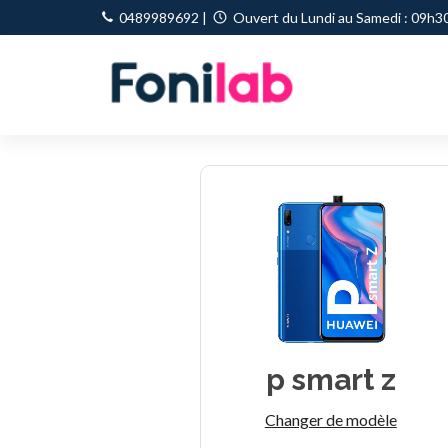
0489989692
|
Ouvert du Lundi au Samedi : 09h30
p smart z
Changer de modèle